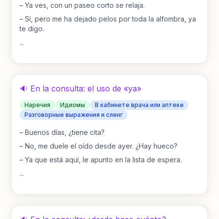
–
Ya ves, con un paseo corto se relaja.
–
Sí, pero me ha dejado pelos por toda la alfombra, ya
te digo.
...
🔉 En la consulta: el uso de «ya»
Наречия
Идиомы
В кабинете врача или аптеке
Разговорные выражения и сленг
–
Buenos días, ¿tiene cita?
–
No, me duele el oído desde ayer. ¿Hay hueco?
–
Ya que está aquí, le apunto en la lista de espera.
...