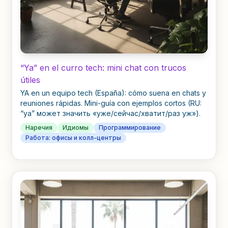
“Ya” en el curro tech: mini chat con trucos
útiles
YA en un equipo tech (España): cómo suena en chats y
reuniones rápidas. Mini-guía con ejemplos cortos (RU:
“ya” может значить «уже/сейчас/хватит/раз уж»).
Наречия
Идиомы
Программирование
Работа: офисы и колл-центры