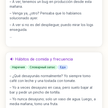
–
A ver, tenemos un bug en producción desde esta
mañana.
–
Venga ya, ¿otro? Pensaba que lo habíamos
solucionado ayer.
–
A ver si no es del despliegue; puedo mirar los logs
enseguida.
...
🔉 Hábitos de comida y frecuencia
Наречия
Словарный запас
Еда
–
¿Qué desayunáis normalmente? Yo siempre tomo
café con leche y una tostada con tomate.
–
Yo a veces desayuno en casa, pero suelo bajar al
bar y pedir un pincho de tortilla.
–
Yo nunca desayuno; solo un vaso de agua. Luego, a
media mañana, tomo una fruta.