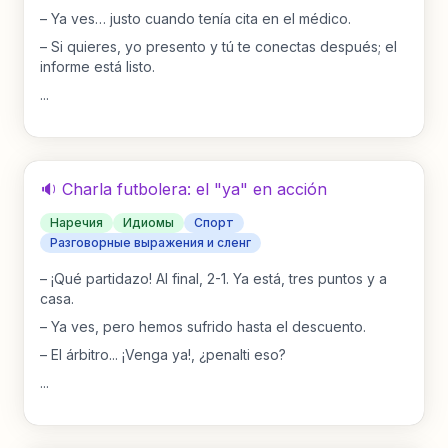
–
Ya ves… justo cuando tenía cita en el médico.
–
Si quieres, yo presento y tú te conectas después; el
informe está listo.
...
🔉 Charla futbolera: el "ya" en acción
Наречия
Идиомы
Спорт
Разговорные выражения и сленг
–
¡Qué partidazo! Al final, 2-1. Ya está, tres puntos y a
casa.
–
Ya ves, pero hemos sufrido hasta el descuento.
–
El árbitro... ¡Venga ya!, ¿penalti eso?
...