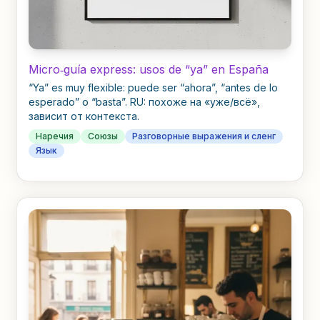
Micro‑guía express: usos de “ya” en España
“Ya” es muy flexible: puede ser “ahora”, “antes de lo
esperado” o “basta”. RU: похоже на «уже/всё»,
зависит от контекста.
Наречия
Союзы
Разговорные выражения и сленг
Язык