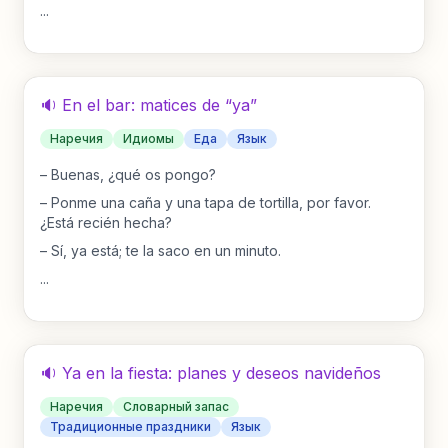
...
🔉 En el bar: matices de “ya”
Наречия
Идиомы
Еда
Язык
–
Buenas, ¿qué os pongo?
–
Ponme una caña y una tapa de tortilla, por favor.
¿Está recién hecha?
–
Sí, ya está; te la saco en un minuto.
...
🔉 Ya en la fiesta: planes y deseos navideños
Наречия
Словарный запас
Традиционные праздники
Язык