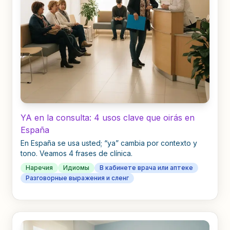
YA en la consulta: 4 usos clave que oirás en
España
En España se usa usted; “ya” cambia por contexto y
tono. Veamos 4 frases de clínica.
Наречия
Идиомы
В кабинете врача или аптеке
Разговорные выражения и сленг