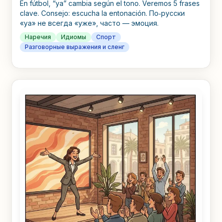
En fútbol, “ya” cambia según el tono. Veremos 5 frases
clave. Consejo: escucha la entonación. По‑русски
«ya» не всегда «уже», часто — эмоция.
Наречия
Идиомы
Спорт
Разговорные выражения и сленг