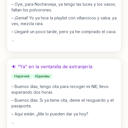
–
Oye, para Nochevieja, ya tengo las luces y los vasos;
faltan los polvorones.
–
¡Genial! Yo ya hice la playlist con villancicos y salsa; ya
ves, mezcla rara.
–
Llegaré un poco tarde, pero ya he comprado el cava.
...
🔉 “Ya” en la ventanilla de extranjería
Наречия
Идиомы
–
Buenos días, tengo cita para recoger mi NIE; llevo
esperando dos horas.
–
Buenos días. Si ya tiene cita, deme el resguardo y el
pasaporte.
–
Aquí están. ¿Me lo pueden dar ya hoy?
...