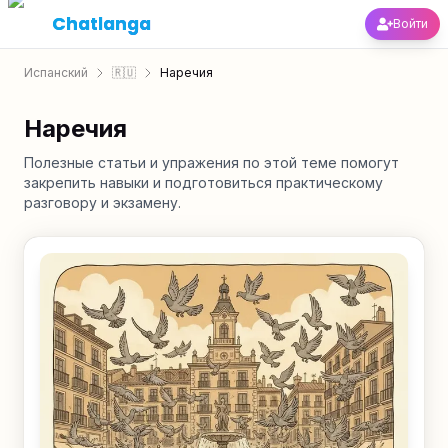
Chatlanga
Войти
Испанский
🇷🇺
Наречия
Наречия
Полезные статьи и упражения по этой теме помогут
закрепить навыки и подготовиться практическому
разговору и экзамену.