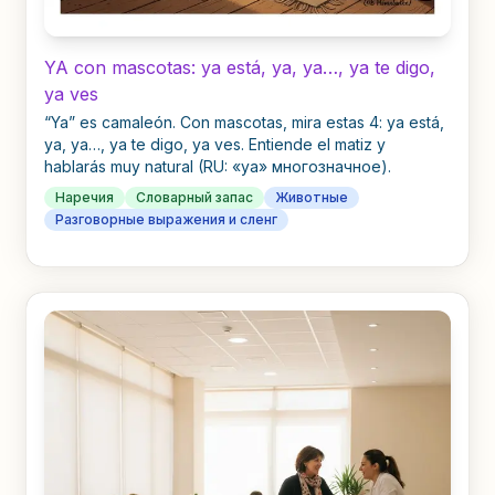
YA con mascotas: ya está, ya, ya…, ya te digo,
ya ves
“Ya” es camaleón. Con mascotas, mira estas 4: ya está,
ya, ya…, ya te digo, ya ves. Entiende el matiz y
hablarás muy natural (RU: «ya» многозначное).
Наречия
Словарный запас
Животные
Разговорные выражения и сленг