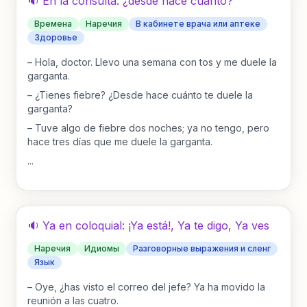
🔉 En la consulta: ¿desde hace cuánto?
Времена
Наречия
В кабинете врача или аптеке
Здоровье
–
Hola, doctor. Llevo una semana con tos y me duele la
garganta.
–
¿Tienes fiebre? ¿Desde hace cuánto te duele la
garganta?
–
Tuve algo de fiebre dos noches; ya no tengo, pero
hace tres días que me duele la garganta.
...
🔉 Ya en coloquial: ¡Ya está!, Ya te digo, Ya ves
Наречия
Идиомы
Разговорные выражения и сленг
Язык
–
Oye, ¿has visto el correo del jefe? Ya ha movido la
reunión a las cuatro.