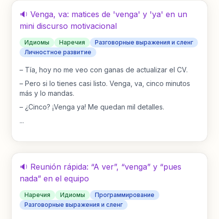
🔉 Venga, va: matices de 'venga' y 'ya' en un
mini discurso motivacional
Идиомы
Наречия
Разговорные выражения и сленг
Личностное развитие
–
Tía, hoy no me veo con ganas de actualizar el CV.
–
Pero si lo tienes casi listo. Venga, va, cinco minutos
más y lo mandas.
–
¿Cinco? ¡Venga ya! Me quedan mil detalles.
...
🔉 Reunión rápida: “A ver”, “venga” y “pues
nada” en el equipo
Наречия
Идиомы
Программирование
Разговорные выражения и сленг