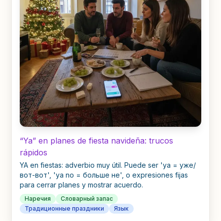
“Ya” en planes de fiesta navideña: trucos
rápidos
YA en fiestas: adverbio muy útil. Puede ser 'ya = уже/
вот-вот', 'ya no = больше не', o expresiones fijas
para cerrar planes y mostrar acuerdo.
Наречия
Словарный запас
Традиционные праздники
Язык