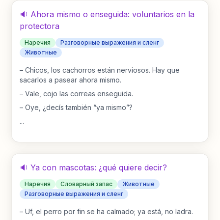
🔉 Ahora mismo o enseguida: voluntarios en la
protectora
Наречия
Разговорные выражения и сленг
Животные
–
Chicos, los cachorros están nerviosos. Hay que
sacarlos a pasear ahora mismo.
–
Vale, cojo las correas enseguida.
–
Oye, ¿decís también “ya mismo”?
...
🔉 Ya con mascotas: ¿qué quiere decir?
Наречия
Словарный запас
Животные
Разговорные выражения и сленг
–
Uf, el perro por fin se ha calmado; ya está, no ladra.