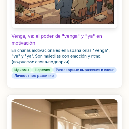
Venga, va: el poder de "venga" y "ya" en
motivación
En charlas motivacionales en España oirás "venga",
"va" y "ya". Son muletillas con emoción y ritmo.
(по‑русски: слова‑подпорки)
Идиомы
Наречия
Разговорные выражения и сленг
Личностное развитие