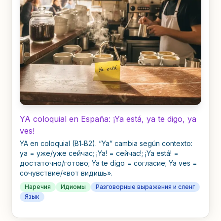
YA coloquial en España: ¡Ya está, ya te digo, ya
ves!
YA en coloquial (B1‑B2). “Ya” cambia según contexto:
ya = уже/уже сейчас; ¡Ya! = сейчас!; ¡Ya está! =
достаточно/готово; Ya te digo = согласие; Ya ves =
сочувствие/«вот видишь».
Наречия
Идиомы
Разговорные выражения и сленг
Язык