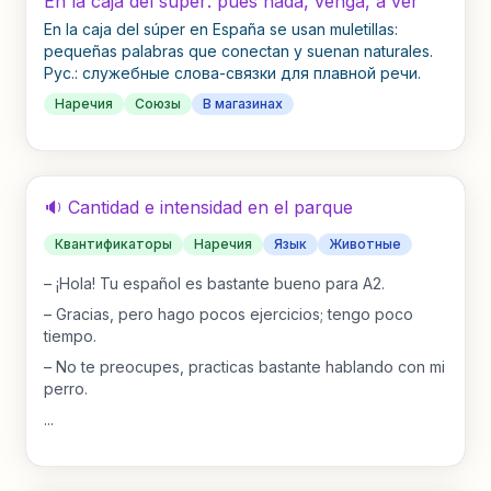
En la caja del súper: pues nada, venga, a ver
En la caja del súper en España se usan muletillas:
pequeñas palabras que conectan y suenan naturales.
Рус.: служебные слова-связки для плавной речи.
Наречия
Союзы
В магазинах
🔉 Cantidad e intensidad en el parque
Квантификаторы
Наречия
Язык
Животные
–
¡Hola! Tu español es bastante bueno para A2.
–
Gracias, pero hago pocos ejercicios; tengo poco
tiempo.
–
No te preocupes, practicas bastante hablando con mi
perro.
...